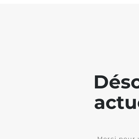
Déso
actu
Merci pour 