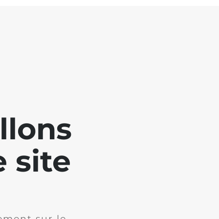
llons
 site
ement sur le